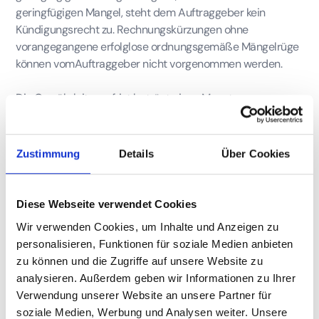
geringfügigen Mangel, steht dem Auftraggeber kein
Kündigungsrecht zu. Rechnungskürzungen ohne
vorangegangene erfolglose ordnungsgemäße Mängelrüge
können vomAuftraggeber nicht vorgenommen werden.
Die Gewährleitungsfrist beträgt einen Monat.
5. Reinigungsmaterial und
Gerätschaften
Zustimmung
Details
Über Cookies
Makellos stellt die für die Reinigungsarbeiten
erforderlichen Geräte, Reinigungs und Pflegemittel in
Diese Webseite verwendet Cookies
ausreichender Menge auf die Kosten des Auftraggebers
Wir verwenden Cookies, um Inhalte und Anzeigen zu
zur Verfügung, sofern keine andere Vereinbarung getroffen
personalisieren, Funktionen für soziale Medien anbieten
wurde. Der Auftraggeber stellt das zur Reinigung
zu können und die Zugriffe auf unsere Website zu
notwendige Wasser, Strom, Papier- und Mülltonnen,
analysieren. Außerdem geben wir Informationen zu Ihrer
Handtücher und Toilettenpapier sowie einen für die
Verwendung unserer Website an unsere Partner für
Unterbringung der Hilfsmittel (Material, Maschinen und
soziale Medien, Werbung und Analysen weiter. Unsere
Geräte) verschließbaren Raum, Schrank o.ä. zur Verfügung