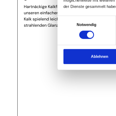
möglicherweise mit weiteren
Hartnäckige Kalkflecken in Bad und Küche? Mit
der Dienste gesammelt habe
unseren einfachen Profi-Tipps entfernen Sie
Einwilligungsauswahl
Kalk spielend leicht und sorgen für
Notwendig
strahlenden Glanz – garantiert streifenfrei!
Ablehnen