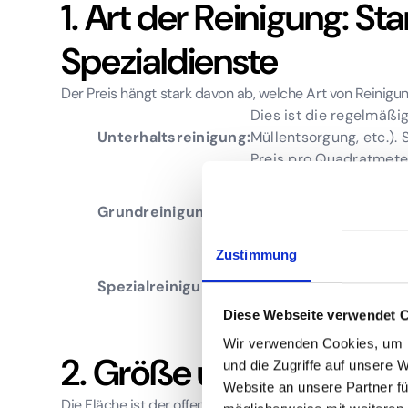
1. Art der Reinigung: St
Spezialdienste
Der Preis hängt stark davon ab, welche Art von Reinigun
Dies ist die regelmäßi
Unterhaltsreinigung:
Müllentsorgung, etc.). 
Preis pro Quadratmete
Diese ist deutlich aufwendi
Grundreinigung:
eine intensive Reinigung bis
Reinigung von Fensternisch
Zustimmung
Dienste wie die Teppich
Spezialreinigungen:
Fassadenreinigung oder 
Fachwissen und werden 
Diese Webseite verwendet 
Wir verwenden Cookies, um I
2. Größe und Beschaffe
und die Zugriffe auf unsere 
Website an unsere Partner fü
Die Fläche ist der offensichtlichste Preisfaktor, doch auc