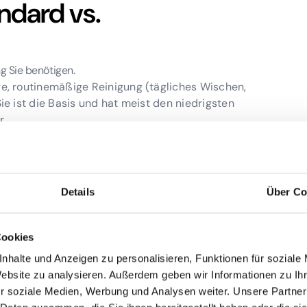
andard vs.
g Sie benötigen.
ge, routinemäßige Reinigung (tägliches Wischen,
Sie ist die Basis und hat meist den niedrigsten
r.
ger und wird seltener durchgeführt. Sie beinhaltet
 in die Tiefe (z.B. Schrubben von Böden,
en).
Details
Über Co
- oder Polsterreinigung, Glas- und
die Desinfektion erfordern spezielle Geräte und
separat berechnet.
Cookies
nhalte und Anzeigen zu personalisieren, Funktionen für soziale
nheit der Fläche
Website zu analysieren. Außerdem geben wir Informationen zu I
r soziale Medien, Werbung und Analysen weiter. Unsere Partner
h die Art der Fläche spielt eine Rolle.