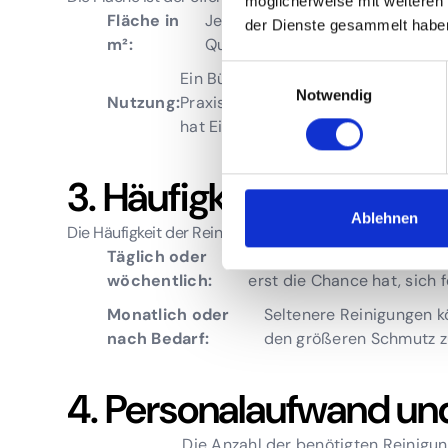
möglicherweise mit weiteren
Fläche in
Je größer die zu reinigende Fläch
der Dienste gesammelt habe
m²:
Quadratmeter.
Einwilligungsauswahl
Ein Büro mit wenigen Mitarbeitern i
Notwendig
Nutzung:
Praxis oder ein Einzelhandelsgeschä
hat Einfluss.
3. Häufigkeit und Reini
Ablehnen
Die Häufigkeit der Reinigung beeinflusst den Preis erheb
Täglich oder
Regelmäßige Reinigungen s
wöchentlich:
erst die Chance hat, sich 
Monatlich oder
Seltenere Reinigungen kö
nach Bedarf:
den größeren Schmutz z
4. Personalaufwand und
Die Anzahl der benötigten Reinigun