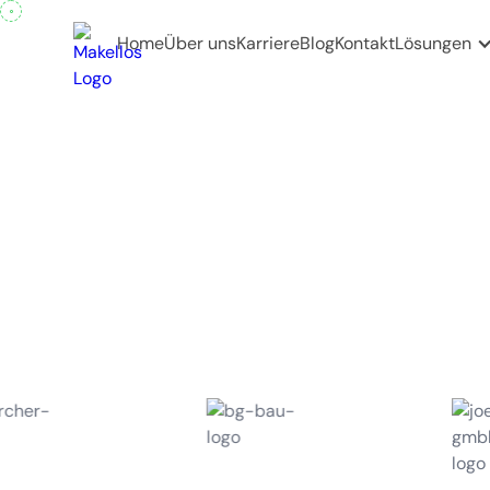
Praxisreinigung –
Kostenlose Besichtigung
Home
Über uns
Karriere
Blog
Kontakt
Lösungen
Hygiene, die Vert
schafft
Mit unserer professionellen Praxisreinigung sorgen wir für hy
denen sich Patienten und Mitarbeitende sicher und wohlfühl