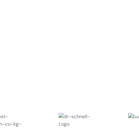
rauen
gienisch reine Räume, in
en.