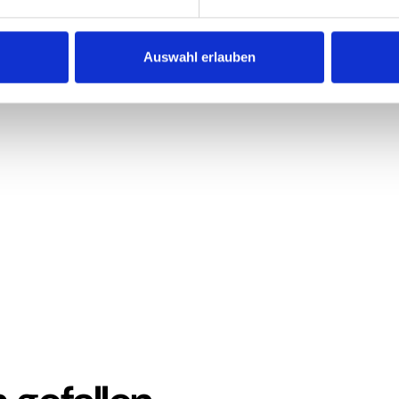
e Investition in die Gesundheit Ihrer Patienten, die
e sorgt dafür, dass Ihre Räume nicht nur makellos
hen Standards entsprechen. So schaffen Sie eine
Auswahl erlauben
 Patienten.