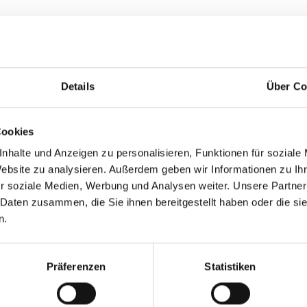
 so entscheidend?
ssionelle Reinigung geht einen Schritt weiter. Sie
Details
Über Co
Keime, Viren und Bakterien gezielt zu eliminieren. Jeder
lt, um das Risiko der Keimübertragung zu unterbrechen.
nation
Cookies
nhalte und Anzeigen zu personalisieren, Funktionen für soziale
trengen Protokollen. Sie verwenden
farbcodierte
Website zu analysieren. Außerdem geben wir Informationen zu I
ss Keime aus dem Sanitärbereich in den
r soziale Medien, Werbung und Analysen weiter. Unsere Partner
izinischen Umgebungen unverzichtbar.
on
 Daten zusammen, die Sie ihnen bereitgestellt haben oder die s
n.
 und Oberflächen in einer Praxis spezielle Pflege
 wird so organisiert, dass der Praxisbetrieb nicht
e Atmosphäre für Patienten.
Präferenzen
Statistiken
rauen und Sicherheit