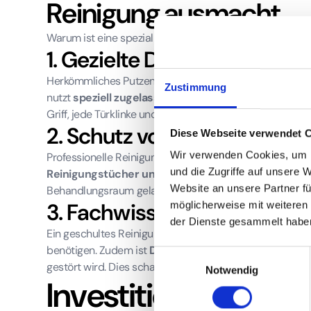
Reinigung ausmacht
Warum ist eine spezialisierte Reinigung für eine Praxis
1. Gezielte Desinfektion
Herkömmliches Putzen entfernt sichtbaren Schmutz. Profe
Zustimmung
nutzt
speziell zugelassene Desinfektionsmittel
, um 
Griff, jede Türklinke und jede Oberfläche wird behande
2. Schutz vor Kreuzkontami
Diese Webseite verwendet 
Wir verwenden Cookies, um I
Professionelle Reinigungsteams arbeiten nach klaren, s
und die Zugriffe auf unsere 
Reinigungstücher und Mopps
, um zu verhindern, da
Website an unsere Partner fü
Behandlungsraum gelangen. Diese Methodik ist in med
3. Fachwissen und Diskreti
möglicherweise mit weiteren
der Dienste gesammelt habe
Ein geschultes Reinigungsteam weiß, welche Materialien
benötigen. Zudem ist
Diskretion
das A und O. Die Arbeit
Einwilligungsauswahl
gestört wird. Dies schafft eine ruhige und professionell
Notwendig
Investition in Vert