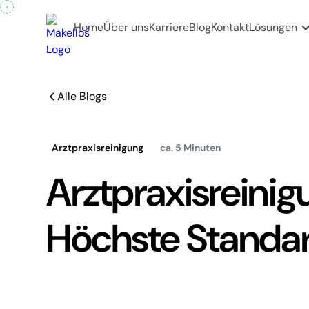
Home
Über uns
Karriere
Blog
Kontakt
Lösungen
Alle Blogs
Arztpraxisreinigung
ca. 5 Minuten
Arztpraxisreini
Höchste Standard